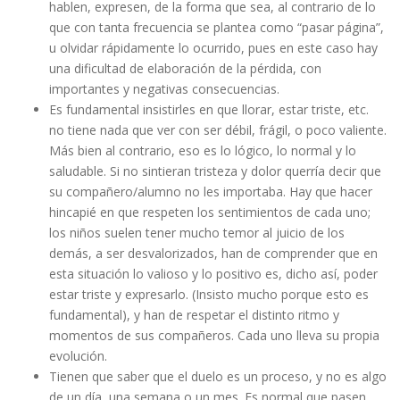
hablen, expresen, de la forma que sea, al contrario de lo
que con tanta frecuencia se plantea como “pasar página”,
u olvidar rápidamente lo ocurrido, pues en este caso hay
una dificultad de elaboración de la pérdida, con
importantes y negativas consecuencias.
Es fundamental insistirles en que llorar, estar triste, etc.
no tiene nada que ver con ser débil, frágil, o poco valiente.
Más bien al contrario, eso es lo lógico, lo normal y lo
saludable. Si no sintieran tristeza y dolor querría decir que
su compañero/alumno no les importaba. Hay que hacer
hincapié en que respeten los sentimientos de cada uno;
los niños suelen tener mucho temor al juicio de los
demás, a ser desvalorizados, han de comprender que en
esta situación lo valioso y lo positivo es, dicho así, poder
estar triste y expresarlo. (Insisto mucho porque esto es
fundamental), y han de respetar el distinto ritmo y
momentos de sus compañeros. Cada uno lleva su propia
evolución.
Tienen que saber que el duelo es un proceso, y no es algo
de un día, una semana o un mes. Es normal que pasen