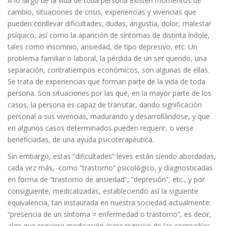
A lo largo de la vida de toda persona existen momentos de
cambio, situaciones de crisis, experiencias y vivencias que
pueden conllevar dificultades, dudas, angustia, dolor, malestar
psíquico, así como la aparición de síntomas de distinta índole,
tales como insomnio, ansiedad, de tipo depresivo, etc. Un
problema familiar o laboral, la pérdida de un ser querido, una
separación, contratiempos económicos, son algunas de ellas.
Se trata de experiencias que forman parte de la vida de toda
persona. Son situaciones por las que, en la mayor parte de los
casos, la persona es capaz de transitar, dando significación
personal a sus vivencias, madurando y desarrollándose, y que
en algunos casos determinados pueden requerir, o verse
beneficiadas, de una ayuda psicoterapéutica.
Sin embargo, estas “dificultades” leves están siendo abordadas,
cada vez más, como “trastorno” psicológico, y diagnosticadas
en forma de “trastorno de ansiedad”, “depresión”, etc., y por
consiguiente, medicalizadas, estableciendo así la siguiente
equivalencia, tan instaurada en nuestra sociedad actualmente:
“presencia de un síntoma = enfermedad o trastorno”, es decir,
algo que requiere medicación (para regocijo de las compañías