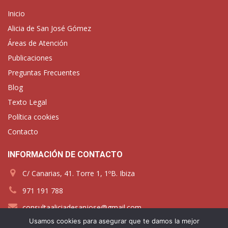
Inicio
Alicia de San José Gómez
Áreas de Atención
Publicaciones
Preguntas Frecuentes
Blog
Texto Legal
Política cookies
Contacto
INFORMACIÓN DE CONTACTO
C/ Canarias, 41. Torre 1, 1ºB. Ibiza
971 191 788
consultaaliciadesanjose@gmail.com
Usamos cookies para asegurar que te damos la mejor
www.aliciadesanjose.com