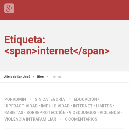
Etiqueta:
<span>internet</span>
Alicia de San José
Blog
internet
PORADMIN
/
SIN CATEGORÍA
/
EDUCACIÓN
•
HIPERACTIVIDAD
•
IMPULSIVIDAD
•
INTERNET
•
LÍMITES
•
RABIETAS
•
SOBREPROTECCIÓN
•
VIDEOJUEGOS
•
VIOLENCIA
•
VIOLENCIA INTRAFAMILIAR
/
0 COMENTARIOS